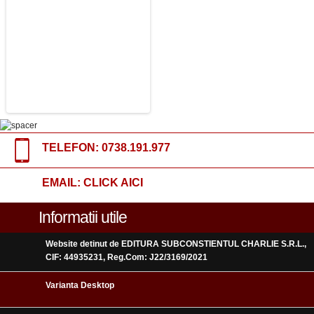
TELEFON:
0738.191.977
EMAIL:
CLICK AICI
Informatii utile
Website detinut de EDITURA SUBCONSTIENTUL CHARLIE S.R.L.,
CIF: 44935231, Reg.Com: J22/3169/2021
Varianta Desktop