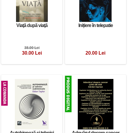
Viaţă după viaţă
Inițiere în telepatie
Privarea de somn prin
telepatie sau dispozitiv
electronic CURS DE
38.00 Lei
TELEPATIE I
30.00 Lei
20.00 Lei
50.00 Lei
Autohipnoză și tehnici
Adevărul despre cancer