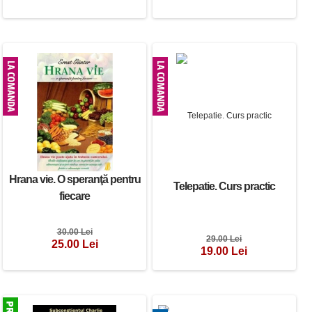
Vindecarea tuturor formelor
de cancer
55.00 Lei
45.00 Lei
Hrana vie. O speranţă pentru
Telepatie. Curs practic
fiecare
30.00 Lei
29.00 Lei
25.00 Lei
19.00 Lei