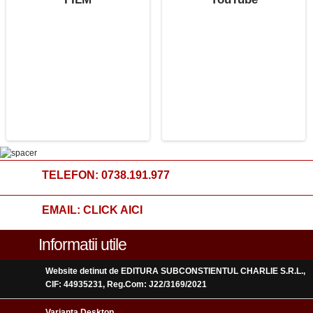
TELEFON:
0738.191.977
EMAIL:
CLICK AICI
Informatii utile
Website detinut de EDITURA SUBCONSTIENTUL CHARLIE S.R.L.,
CIF: 44935231, Reg.Com: J22/3169/2021
Varianta Desktop