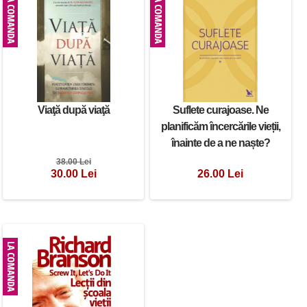
Viaţă după viaţă
Suflete curajoase. Ne
planificăm încercările vieții,
înainte de a ne naște?
38.00 Lei
30.00 Lei
26.00 Lei