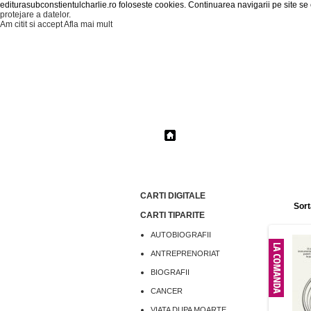
editurasubconstientulcharlie.ro foloseste cookies. Continuarea navigarii pe site s
protejare a datelor
.
Am citit si accept
Afla mai mult
Prima pagina
CATALOG PRODUSE
» CARTI 
CARTI DIGITALE
Sort
CARTI TIPARITE
AUTOBIOGRAFII
ANTREPRENORIAT
BIOGRAFII
CANCER
VIATA DUPA MOARTE