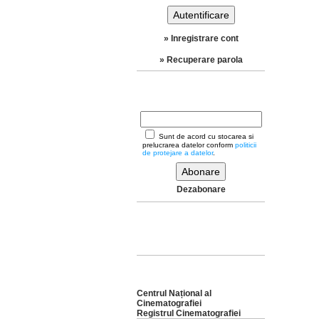
» Inregistrare cont
» Recuperare parola
NEWSLETTER
Sunt de acord cu stocarea si
prelucrarea datelor conform
politicii
de protejare a datelor
.
Dezabonare
PLATA CU CARD
FILM
Centrul Național al
Cinematografiei
Registrul Cinematografiei