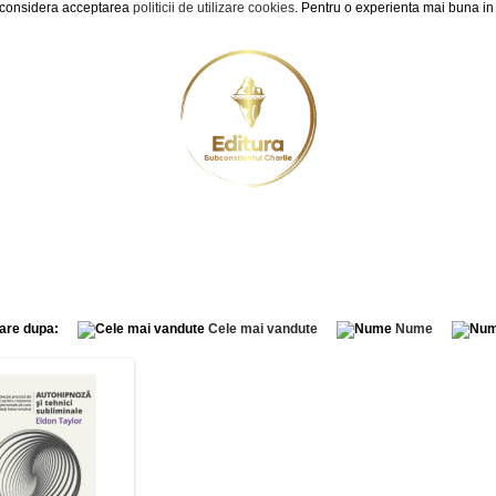
e considera acceptarea
politicii de utilizare cookies
. Pentru o experienta mai buna in
Cum cumpar?
Cos cumparaturi
Blog
TIPARITE » HIPNOZA
are dupa:
Cele mai vandute
Nume