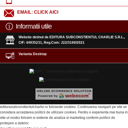
EMAIL:
CLICK AICI
Informatii utile
Website detinut de EDITURA SUBCONSTIENTUL CHARLIE S.R.L.,
CIF: 44935231, Reg.Com: J22/3169/2021
Varianta Desktop
editurasubconstientulcharlie.ro foloseste cookies. Continuarea navigarii pe site se
considera acceptarea
politicii de utilizare cookies
. Pentru o experienta mai buna in
site-ul nostru folosim si sisteme de analiza si marketing conform
politicii de
protejare a datelor
.