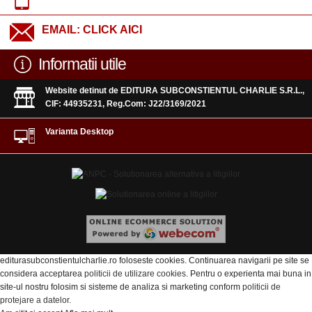
EMAIL:
CLICK AICI
Informatii utile
Website detinut de EDITURA SUBCONSTIENTUL CHARLIE S.R.L.,
CIF: 44935231, Reg.Com: J22/3169/2021
Varianta Desktop
editurasubconstientulcharlie.ro foloseste cookies. Continuarea navigarii pe site se
considera acceptarea
politicii de utilizare cookies
. Pentru o experienta mai buna in
site-ul nostru folosim si sisteme de analiza si marketing conform
politicii de
protejare a datelor
.