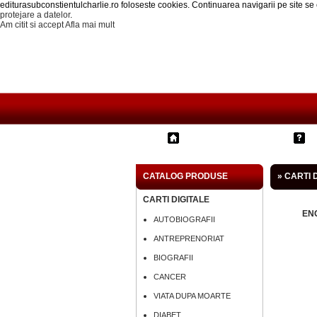
editurasubconstientulcharlie.ro foloseste cookies. Continuarea navigarii pe site s
protejare a datelor
.
Am citit si accept
Afla mai mult
Prima pagina
CATALOG PRODUSE
» CARTI 
CARTI DIGITALE
EN
AUTOBIOGRAFII
ANTREPRENORIAT
BIOGRAFII
CANCER
VIATA DUPA MOARTE
DIABET