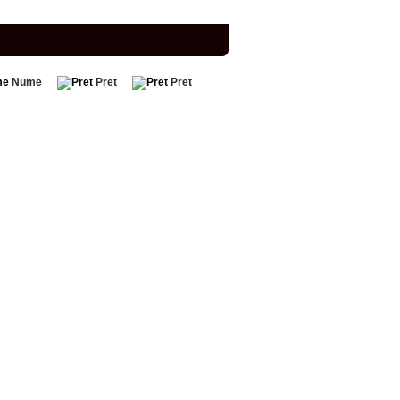
Nume
Pret
Pret