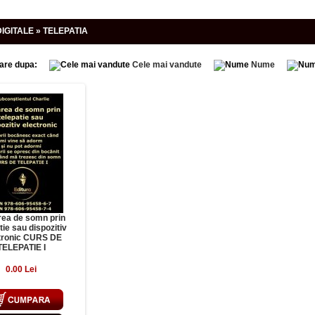
DIGITALE » TELEPATIA
are dupa:
Cele mai vandute
Nume
rea de somn prin
tie sau dispozitiv
tronic CURS DE
TELEPATIE I
0.00 Lei