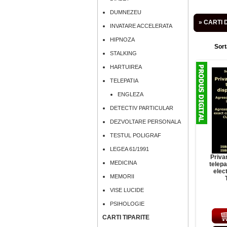
DUMNEZEU
» CARTI 
INVATARE ACCELERATA
HIPNOZA
Sort
STALKING
HARTUIREA
TELEPATIA
ENGLEZA
DETECTIV PARTICULAR
DEZVOLTARE PERSONALA
TESTUL POLIGRAF
LEGEA 61/1991
Priva
MEDICINA
telepa
elec
MEMORII
VISE LUCIDE
PSIHOLOGIE
CARTI TIPARITE