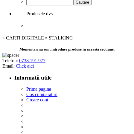
Produsele dvs
Cosul de cumparaturi nu contine produse.
» CARTI DIGITALE » STALKING
Momentan nu sunt introduse produse in aceasta sectiune.
Telefon:
0738.191.977
Email:
Click aici
Informatii utile
Prima pagina
Cos cumparaturi
Creare cont
Conditii generale ale vanzarii
Politica de copyright
Cum cumpar?
Detalii de contact
Politica protejare date
Termeni si conditii