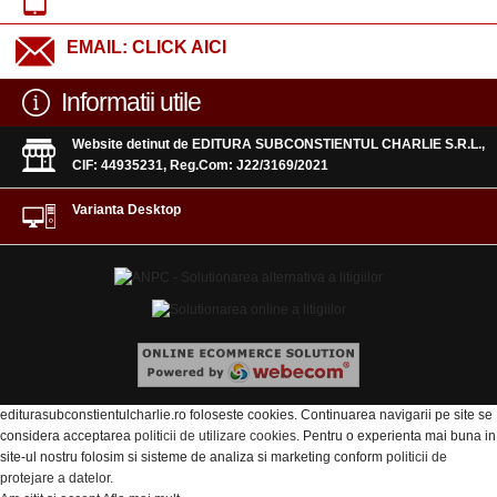
EMAIL:
CLICK AICI
Informatii utile
Website detinut de EDITURA SUBCONSTIENTUL CHARLIE S.R.L.,
CIF: 44935231, Reg.Com: J22/3169/2021
Varianta Desktop
editurasubconstientulcharlie.ro foloseste cookies. Continuarea navigarii pe site se
considera acceptarea
politicii de utilizare cookies
. Pentru o experienta mai buna in
site-ul nostru folosim si sisteme de analiza si marketing conform
politicii de
protejare a datelor
.