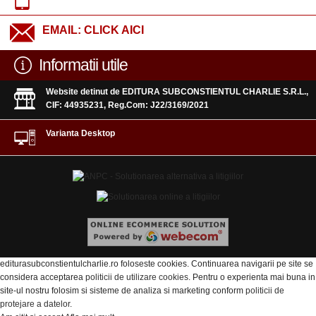
EMAIL:
CLICK AICI
Informatii utile
Website detinut de EDITURA SUBCONSTIENTUL CHARLIE S.R.L.,
CIF: 44935231, Reg.Com: J22/3169/2021
Varianta Desktop
editurasubconstientulcharlie.ro foloseste cookies. Continuarea navigarii pe site se
considera acceptarea
politicii de utilizare cookies
. Pentru o experienta mai buna in
site-ul nostru folosim si sisteme de analiza si marketing conform
politicii de
protejare a datelor
.