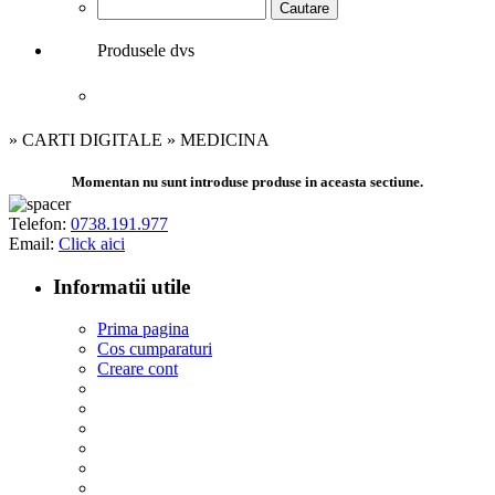
Produsele dvs
Cosul de cumparaturi nu contine produse.
» CARTI DIGITALE » MEDICINA
Momentan nu sunt introduse produse in aceasta sectiune.
Telefon:
0738.191.977
Email:
Click aici
Informatii utile
Prima pagina
Cos cumparaturi
Creare cont
Conditii generale ale vanzarii
Politica de copyright
Cum cumpar?
Detalii de contact
Politica protejare date
Termeni si conditii