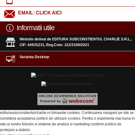
EMAIL:
CLICK AICI
Informatii utile
Website detinut de EDITURA SUBCONSTIENTUL CHARLIE S.R.L.,
CIF: 44935231, Reg.Com: J22/3169/2021
Varianta Desktop
editurasubconstientulcharlie.ro foloseste cookies. Continuarea navigarii pe site se
considera acceptarea
politicii de utilizare cookies
. Pentru o experienta mai buna in
site-ul nostru folosim si sisteme de analiza si marketing conform
politicii de
protejare a datelor
.